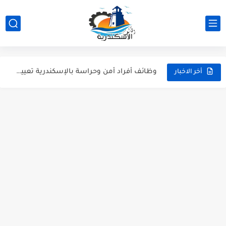
وظائف متوفرة الان على وظائف الاسكندرية بضمان ورعاية وظائف الاسكندرية...
وظائف أفراد أمن وحراسة بالإسكندرية تعيين فوري | شركة النسور
أخر الاخبار
وظائف شيفات ثلاجة وعمال أرضية (مسئولين صالة) | سوبر ماركت...
وظائف الاسكندرية: فرص عمل بمطبعة الأستاذ (مسئولين أوردرات، مناديب، فنيين...
عاجل: وظيفة محاسب عام في الإسكندرية (سموحة) | شركة مراسي...
مطلوب مسؤولين مبيعات هاتفية (تيلي سيلز) بالإسكندرية - للشباب والبنات
وظائف مدرسين تمريض - وظائف شاغرة في المعهد الفني للتمريض...
مطلوب فوراً: مسؤول استقبال وفني طباعة لشركة Artista بالإسكندرية (جليم)
شيف كريب، كاشير، وأعضاء مطبخ | وظائف مطعم ذا كريبياري...