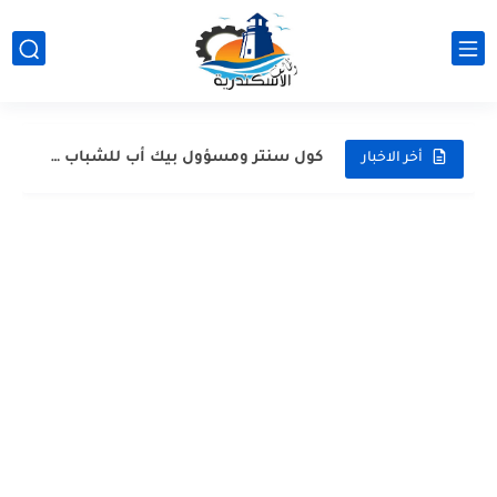
عمال نظافة وهاوس كيبنج.. قدم دلوقتي وابدأ شغلك في إسكندرية...
كول سنتر ومسؤول بيك أب للشباب | وظائف الإسكندرية (خبرة...
أخر الاخبار
وظيفة بائعين عطارة ووظائف دليفري بموتوسيكل - عطارة أورجانيك سيدي...
وظائف مسئولين مبيعات للعمل في جزارة "حبشي" للحوم المجمدة بالإسكندرية
وظائف شيفات وكاشير ودليفري بمرتبات مجزية في سوبر ماركت كولكشن...
فرصة عمل بالإسكندرية: قطونيل بتطلب موظفين جرد (قدم دلوقتي)
وظائف كاشير ومنسقين أرفف في الإسكندرية | فروع ألبان الديناصور
فرصة عمل في إسكندرية: مطلوب مسؤولي مبيعات وسوشيال ميديا لشركة...
وظيفة استقبال، وظيفة عمال نظافة | يوم توظيف مفتوح (Open...
وظائف مسؤولي مبيعات: فرص عمل بفروع قطونيل في الإسكندرية (للشباب...