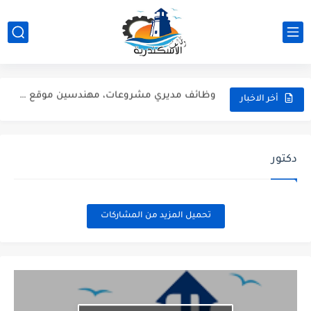
🛵 مطلوب دليفري لمحل ألبان الديناصور في كفر عبده |...
وظائف مديري مشروعات، مهندسين موقع ومكتب فني، مشرفين، ومسئولي مستندات...
فرص عمل: وظائف مسؤولي مبيعات بفروع داي دريم فاشون |...
أخر الاخبار
وظائف متوفرة الان على وظائف الاسكندرية وظائف اليوم بالاسكندرية وظائف...
وظائف أفراد أمن وحراسة بالإسكندرية تعيين فوري | شركة النسور
دكتور
وظائف شيفات ثلاجة وعمال أرضية (مسئولين صالة) | سوبر ماركت...
وظائف الاسكندرية: فرص عمل بمطبعة الأستاذ (مسئولين أوردرات، مناديب، فنيين...
تحميل المزيد من المشاركات
عاجل: وظيفة محاسب عام في الإسكندرية (سموحة) | شركة مراسي...
مطلوب مسؤولين مبيعات هاتفية (تيلي سيلز) بالإسكندرية - للشباب والبنات
وظائف مدرسين تمريض - وظائف شاغرة في المعهد الفني للتمريض...