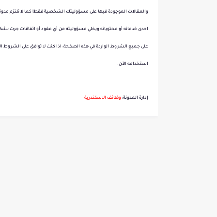
وظائف شيفات وكاشير ودليف
والمقالات الموجودة فيها على مسؤوليتك الشخصية فقط! كما لا تلتزم مدون
احدى خدماته أو محتوياته ويخلي مسؤوليته من أي عقود أو اتفاقات جرت ب
على جميع الشروط الواردة في هذه الصفحة، اذا كنت لا توافق على الشروط
استخدامه الآن.
إدارة المدونة:
و
ظائف الاسكندرية