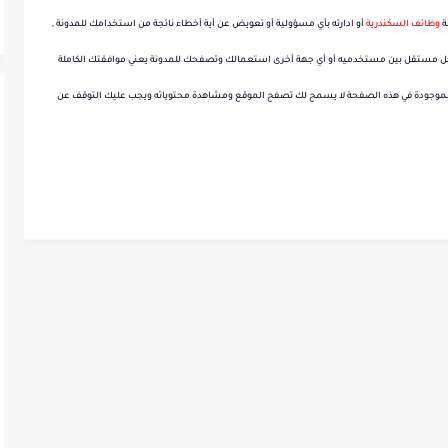
ري بمرتبات مجزية في سوبر ماركت كولكشن...
ة
و
ظائف السكندرية
أو ادارته بأي مسؤولية أو تعويض عن أية أخطاء ناتجة من استخدامك للمدونة ,
شكل مستقل بين مستخدميه أو أي جهة أخرى استعمالك وتصفحك للمدونة يعني موافقتك الكاملة
 الموجودة في هذه الصفحة لا يسمح لك تصفح الموقع ومشاهدة محتوياته ويجب عليك التوقف عن