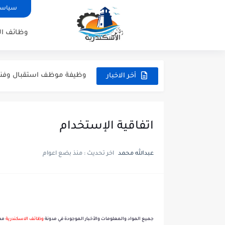
سياسة
وظائف ال
شيف كريب، كاشير، وأعضاء 
وظيفة موظف استقبال وفني تشغيل طب
أخر الاخبار
وظائف سائقين رخصة مهنية تانية في شركة dek
وظائف نجارين، وظائف خراطين و
اتفاقية الإستخدام
وظائف مهندسين ميكانيكا و
عمال نظافة وهاوس كيبنج.. 
عبدالله محمد
اخر تحديث :
منذ بضع اعوام
كول سنتر ومسؤول بيك أب لل
وظيفة بائعين عطارة ووظائف
وظائف مسئولين مبيعات للع
جميع المواد والمعلومات والأخبار الموجودة في مدونة
و
ظائف الاسكندرية
مع