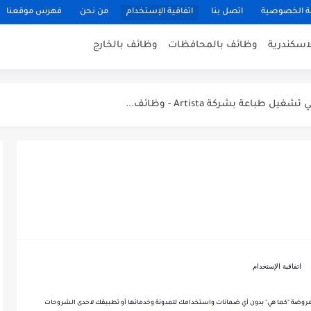
 الخصوصية
اتصل بنا
اتفاقية الإستخدام
من نحن
فهرس موقعنا
اسكندرية
وظائف بالمحافظات
وظائف بالخارج
مطبخ | وظائف مطعم ذا كريبياري...
اعة بشركة Artista - وظائف...
Woo للتجهيزات الخشبية...
حدادين، وظائف فنيين وعمال بشركة RunWay...
مدرسين لغة عربية ومشرفين انضباط - وظائف...
قدم دلوقتي وابدأ شغلك في إسكندرية...
شباب | وظائف الإسكندرية (خبرة...
 دليفري بموتوسيكل - عطارة أورجانيك سيدي...
اتفاقية الإستخدام
مل في جزارة "حبشي" للحوم المجمدة بالإسكندرية
روضة "كما هي" بدون أي ضمانات واستخدامك للمدونة وخدماتها أو تطبيقك لاحدى الشروحات