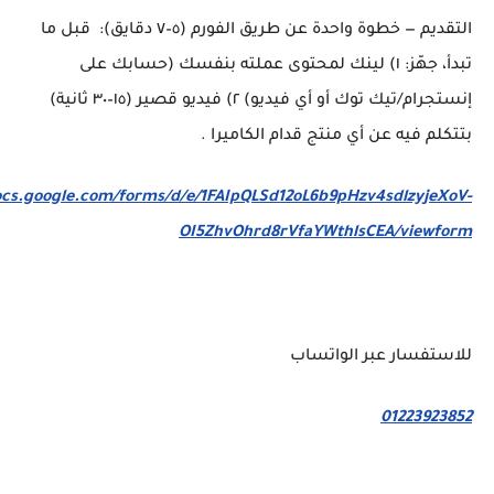
التقديم — خطوة واحدة عن طريق الفورم (٥–٧ دقايق): قبل ما
تبدأ، جهّز: ١) لينك لمحتوى عملته بنفسك (حسابك على
إنستجرام/تيك توك أو أي فيديو) ٢) فيديو قصير (١٥–٣٠ ثانية)
بتتكلم فيه عن أي منتج قدام الكاميرا .
ocs.google.com/forms/d/e/1FAIpQLSd12oL6b9pHzv4sdlzyjeXoV-
OI5ZhvOhrd8rVfaYWthlsCEA/viewform
للاستفسار عبر الواتساب
01223923852