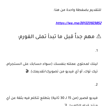
للتقديم بضغطة واحدة من هنا:
https://wa.me/201223923852
⚠️ مهم جداً قبل ما تبدأ تملى الفورم:
لينك لمحتوى عملته بنفسك (سواء حسابك على انستجرام،
تيك توك، أو أي فيديو من تصويرك/تقديمك). 🎬
فيديو قصير (من 15 لـ 30 ثانية) بتطلع تتكلم فيه بثقة عن أي