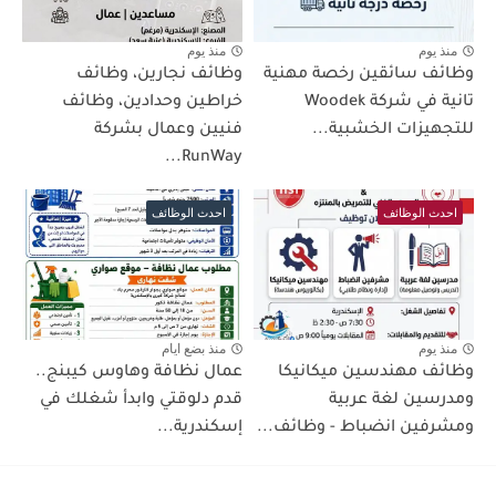
منذ يوم
منذ يوم
وظائف سائقين رخصة مهنية
وظائف نجارين، وظائف
تانية في شركة Woodek
خراطين وحدادين، وظائف
للتجهيزات الخشبية...
فنيين وعمال بشركة
RunWay...
احدث الوظائف
احدث الوظائف
منذ يوم
منذ بضع ايام
وظائف مهندسين ميكانيكا
عمال نظافة وهاوس كيبنج..
ومدرسين لغة عربية
قدم دلوقتي وابدأ شغلك في
ومشرفين انضباط - وظائف...
إسكندرية...