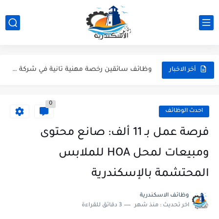
شيف كريب، كاشير، وأعضاء مطبخ | وظائف مطعم ذا كريبياري...
وظيفة موظف استقبال وفني تشغيل طباعة بشركة Artista - وظائف...
وظائف سائقين رخصة مهنية تانية في شركة Woodek للتجهيزات الخشبية...
أخر الاخبار
وظائف نجارين، وظائف خراطين وحدادين، وظائف فنيين وعمال بشركة RunWay...
0
وظائف مهندسين ميكانيكا ومدرسين لغة عربية ومشرفين انضباط - وظائف...
احدث الوظائف
عمال نظافة وهاوس كيبنج.. قدم دلوقتي وابدأ شغلك في إسكندرية...
فرصة عمل بـ 11 ألف: صانع محتوى
كول سنتر ومسؤول بيك أب للشباب | وظائف الإسكندرية (خبرة...
ومبيعات لمحل HOA للملابس
وظيفة بائعين عطارة ووظائف دليفري بموتوسيكل - عطارة أورجانيك سيدي...
المحتشمة بالإسكندرية
وظائف مسئولين مبيعات للعمل في جزارة "حبشي" للحوم المجمدة بالإسكندرية
وظائف الاسكندرية
اخر تحديث :
منذ شهر
3 دقائق للقراءة
وظائف شيفات وكاشير ودليفري بمرتبات مجزية في سوبر ماركت كولكشن...