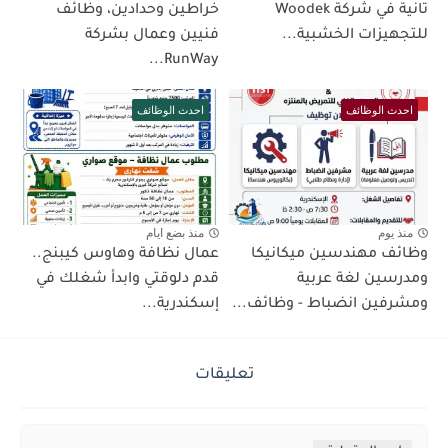
تانية في شركة Woodek
خراطين وحدادين، وظائف
للتجهيزات الخشبية...
فنيين وعمال بشركة
RunWay...
احدث الوظائف
احدث الوظائف
منذ يوم
منذ بضع ايام
وظائف مهندسين ميكانيكا
عمال نظافة وهاوس كيبنج..
ومدرسين لغة عربية
قدم دلوقتي وابدأ شغلك في
ومشرفين انضباط - وظائف...
إسكندرية...
تعليقات