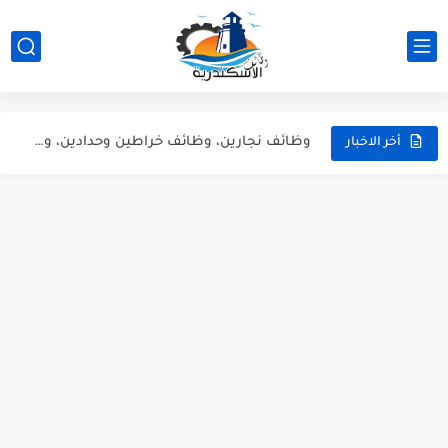
شيف كريب، كاشير، وأعضاء مطبخ | وظائف مطعم ذا كريبياري...
وظيفة موظف استقبال وفني تشغيل طباعة بشركة Artista - وظائف...
وظائف سائقين رخصة مهنية تانية في شركة Woodek للتجهيزات الخشبية...
وظائف نجارين، وظائف خراطين وحدادين، وظائف فنيين وعمال بشركة RunWay...
أخر الاخبار
وظائف مهندسين ميكانيكا ومدرسين لغة عربية ومشرفين انضباط - وظائف...
عمال نظافة وهاوس كيبنج.. قدم دلوقتي وابدأ شغلك في إسكندرية...
كول سنتر ومسؤول بيك أب للشباب | وظائف الإسكندرية (خبرة...
وظيفة بائعين عطارة ووظائف دليفري بموتوسيكل - عطارة أورجانيك سيدي...
وظائف مسئولين مبيعات للعمل في جزارة "حبشي" للحوم المجمدة بالإسكندرية
وظائف شيفات وكاشير ودليفري بمرتبات مجزية في سوبر ماركت كولكشن...