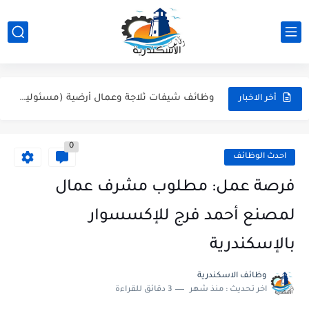
وظائف متوفرة الان على وظائف الاسكندرية بضمان ورعاية وظائف الاسكندرية...
وظائف أفراد أمن وحراسة بالإسكندرية تعيين فوري | شركة النسور
وظائف شيفات ثلاجة وعمال أرضية (مسئولين صالة) | سوبر ماركت...
أخر الاخبار
وظائف الاسكندرية: فرص عمل بمطبعة الأستاذ (مسئولين أوردرات، مناديب، فنيين...
0
عاجل: وظيفة محاسب عام في الإسكندرية (سموحة) | شركة مراسي...
احدث الوظائف
مطلوب مسؤولين مبيعات هاتفية (تيلي سيلز) بالإسكندرية - للشباب والبنات
فرصة عمل: مطلوب مشرف عمال
وظائف مدرسين تمريض - وظائف شاغرة في المعهد الفني للتمريض...
لمصنع أحمد فرج للإكسسوار
مطلوب فوراً: مسؤول استقبال وفني طباعة لشركة Artista بالإسكندرية (جليم)
بالإسكندرية
شيف كريب، كاشير، وأعضاء مطبخ | وظائف مطعم ذا كريبياري...
وظائف الاسكندرية
اخر تحديث :
منذ شهر
3 دقائق للقراءة
وظيفة موظف استقبال وفني تشغيل طباعة بشركة Artista - وظائف...