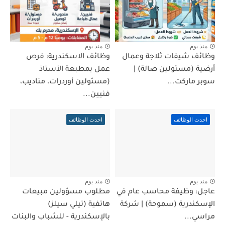
منذ يوم
منذ يوم
وظائف شيفات ثلاجة وعمال
وظائف الاسكندرية: فرص
أرضية (مسئولين صالة) |
عمل بمطبعة الأستاذ
سوبر ماركت...
(مسئولين أوردرات، مناديب،
فنيين...
احدث الوظائف
احدث الوظائف
منذ يوم
منذ يوم
عاجل: وظيفة محاسب عام في
مطلوب مسؤولين مبيعات
الإسكندرية (سموحة) | شركة
هاتفية (تيلي سيلز)
مراسي...
بالإسكندرية - للشباب والبنات