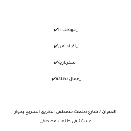
_موظف It✔️
_أفراد أمن✔️
_سكرتارية✔️
_عمال نظافة✔️
العنوان / شارع طلعت مصطفى الطريق السريع بجوار
مستشفى طلعت مصطفى