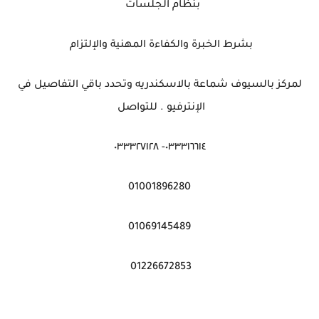
بنظام الجلسات
بشرط الخبرة والكفاءة المهنية والإلتزام
لمركز بالسيوف شماعة بالاسكندريه وتحدد باقي التفاصيل في
الإنترفيو . للتواصل
٠٣٣٣١٦٦١٤- ٠٣٣٣٢٧١٢٨
01001896280
01069145489
01226672853