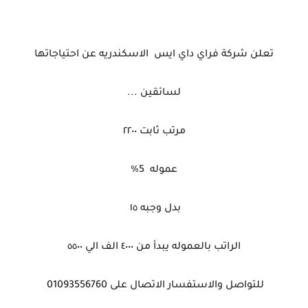
تعلن شركة فراي داي ايس الاسكندريه عن احتياجاتها
لسائقين ...
مرتب ثابت ٢٢٠٠
عموله 5%
بدل وجبه ١٥
الراتب بالعموله يبدأ من ٤٠٠٠ الف الي ٥٥٠٠
للتواصل والاستفسار الاتصال على 01093556760