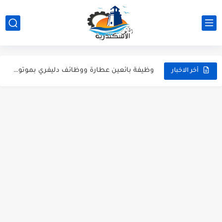
وظائف مهندسين ميكانيكا ومدرسين لغة عربية ومشرفين انضباط - وظائف...
عمال نظافة وهاوس كيبنج.. قدم دلوقتي وابدأ شغلك في إسكندرية...
كول سنتر ومسؤول بيك أب للشباب | وظائف الإسكندرية (خبرة...
وظيفة بائعين عطارة ووظائف دليفري بموتوسيكل - عطارة أورجانيك سيدي...
أخر الاخبار
وظائف مسئولين مبيعات للعمل في جزارة "حبشي" للحوم المجمدة بالإسكندرية
وظائف شيفات وكاشير ودليفري بمرتبات مجزية في سوبر ماركت كولكشن...