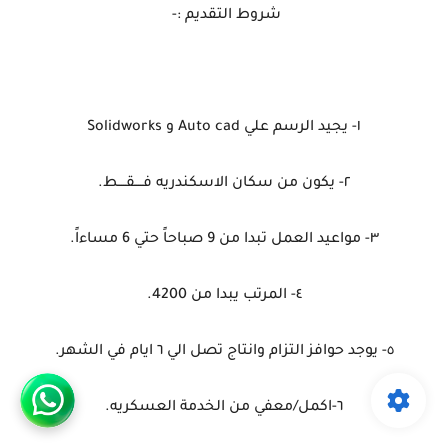
شروط التقديم :-
١- يجيد الرسم علي Auto cad و Solidworks
٢- يكون من سكان الاسكندريه فــــقــــط.
٣- مواعيد العمل تبدا من 9 صباحاً حتي 6 مساءاً.
٤- المرتب يبدا من 4200.
٥- يوجد حوافز التزام وانتاج تصل الي ٦ ايام في الشهر.
٦-اكمل/معفي من الخدمة العسكريه.