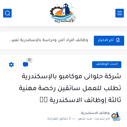
فرص عمل: وظائف مسؤولي مبيعات بفروع داي دريم فاشون |...
وظائف متوفرة الان على وظائف الاسكندرية وظائف اليوم بالاسكندرية وظائف...
وظائف أفراد أمن وحراسة بالإسكندرية تعيين فوري | شركة النسور
أخر الاخبار
وظائف شيفات ثلاجة وعمال أرضية (مسئولين صالة) | سوبر ماركت...
0
وظائف الاسكندرية: فرص عمل بمطبعة الأستاذ (مسئولين أوردرات، مناديب، فنيين...
احدث الوظائف
عاجل: وظيفة محاسب عام في الإسكندرية (سموحة) | شركة مراسي...
شركة حلوانى موكامبو بالإسكندرية
مطلوب مسؤولين مبيعات هاتفية (تيلي سيلز) بالإسكندرية - للشباب والبنات
تطلب للعمل سائقين رخصة مهنية
وظائف مدرسين تمريض - وظائف شاغرة في المعهد الفني للتمريض...
ثالثة |وظائف الاسكندرية 👇🏻
مطلوب فوراً: مسؤول استقبال وفني طباعة لشركة Artista بالإسكندرية (جليم)
وظائف الاسكندرية
اخر تحديث :
منذ شهر
3 دقائق للقراءة
شيف كريب، كاشير، وأعضاء مطبخ | وظائف مطعم ذا كريبياري...