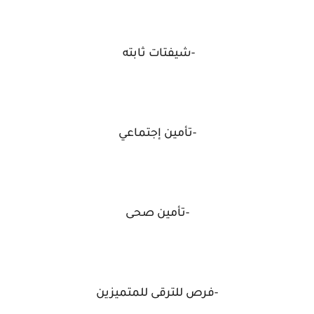
-شيفتات ثابته
-تأمين إجتماعي
-تأمين صحى
-فرص للترقى للمتميزين