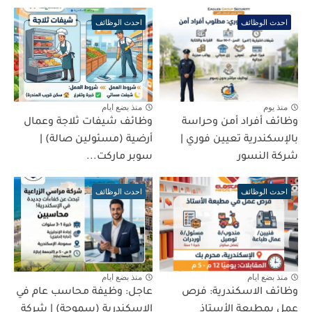
احدث الوظائف
احدث الوظائف
منذ يوم
منذ بضع ايام
وظائف أفراد أمن وحراسة
وظائف شيفات ثلاجة وعمال
بالإسكندرية تعيين فوري |
أرضية (مسئولين صالة) |
شركة النسور
سوبر ماركت...
احدث الوظائف
احدث الوظائف
منذ بضع ايام
منذ بضع ايام
وظائف الاسكندرية: فرص
عاجل: وظيفة محاسب عام في
عمل بمطبعة الأستاذ
الإسكندرية (سموحة) | شركة