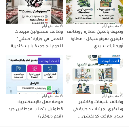
منذ بضع ايام
منذ بضع ايام
وظيفة بائعين عطارة ووظائف
وظائف مسئولين مبيعات
دليفري بموتوسيكل - عطارة
للعمل في جزارة "حبشي"
أورجانيك سيدي...
للحوم المجمدة بالإسكندرية
احدث الوظائف
احدث الوظائف
منذ بضع ايام
منذ بضع ايام
وظائف شيفات وكاشير
فرصة عمل بالإسكندرية:
ودليفري بمرتبات مجزية في
قطونيل بتطلب موظفين جرد
سوبر ماركت كولكشن...
(قدم دلوقتي)