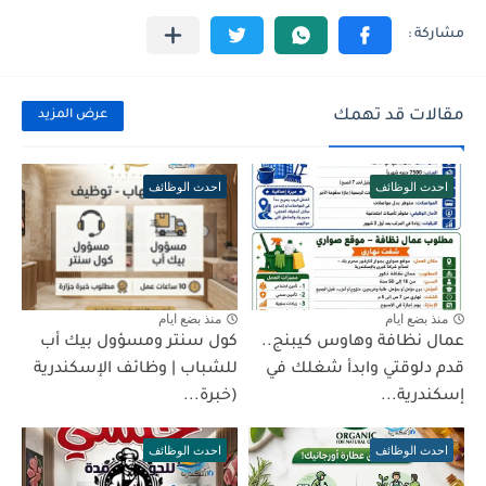
مقالات قد تهمك
عرض المزيد
احدث الوظائف
احدث الوظائف
منذ بضع ايام
منذ بضع ايام
عمال نظافة وهاوس كيبنج..
كول سنتر ومسؤول بيك أب
قدم دلوقتي وابدأ شغلك في
للشباب | وظائف الإسكندرية
إسكندرية...
(خبرة...
احدث الوظائف
احدث الوظائف