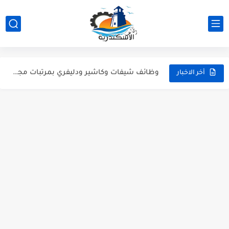
كول سنتر ومسؤول بيك أب للشباب | وظائف الإسكندرية (خبرة...
وظيفة بائعين عطارة ووظائف دليفري بموتوسيكل - عطارة أورجانيك سيدي...
وظائف مسئولين مبيعات للعمل في جزارة "حبشي" للحوم المجمدة بالإسكندرية
وظائف شيفات وكاشير ودليفري بمرتبات مجزية في سوبر ماركت كولكشن...
أخر الاخبار
فرصة عمل بالإسكندرية: قطونيل بتطلب موظفين جرد (قدم دلوقتي)
وظائف كاشير ومنسقين أرفف في الإسكندرية | فروع ألبان الديناصور
فرصة عمل في إسكندرية: مطلوب مسؤولي مبيعات وسوشيال ميديا لشركة...
وظيفة استقبال، وظيفة عمال نظافة | يوم توظيف مفتوح (Open...
وظائف مسؤولي مبيعات: فرص عمل بفروع قطونيل في الإسكندرية (للشباب...