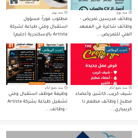
منذ يوم
منذ يوم
وظائف مدرسين تمريض -
مطلوب فوراً: مسؤول
وظائف شاغرة في المعهد
استقبال وفني طباعة لشركة
الفني للتمريض...
Artista بالإسكندرية (جليم)
احدث الوظائف
احدث الوظائف
منذ بضع ايام
منذ بضع ايام
شيف كريب، كاشير، وأعضاء
وظيفة موظف استقبال وفني
مطبخ | وظائف مطعم ذا
تشغيل طباعة بشركة Artista
كريبياري...
- وظائف...