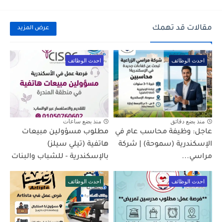
مقالات قد تهمك
عرض المزيد
احدث الوظائف
احدث الوظائف
منذ بضع دقائق
منذ بضع ساعات
عاجل: وظيفة محاسب عام في
مطلوب مسؤولين مبيعات
الإسكندرية (سموحة) | شركة
هاتفية (تيلي سيلز)
مراسي...
بالإسكندرية - للشباب والبنات
احدث الوظائف
احدث الوظائف