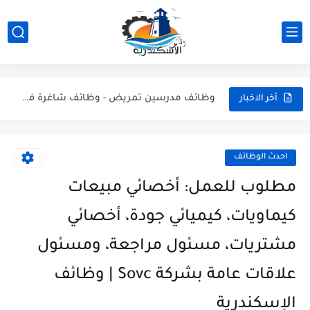
عاجل: وظيفة محاسب عام في الإسكندرية (سموحة) | شركة مراسي...
مطلوب مسؤولين مبيعات هاتفية (تيلي سيلز) بالإسكندرية - للشباب والبنات
وظائف مدرسين تمريض - وظائف شاغرة في المعهد الفني للتمريض...
أخر الاخبار
مطلوب فوراً: مسؤول استقبال وفني طباعة لشركة Artista بالإسكندرية (جليم)
شيف كريب، كاشير، وأعضاء مطبخ | وظائف مطعم ذا كريبياري...
احدث الوظائف
وظيفة موظف استقبال وفني تشغيل طباعة بشركة Artista - وظائف...
مطلوب للعمل: أخصائي مبيعات
وظائف سائقين رخصة مهنية تانية في شركة Woodek للتجهيزات الخشبية...
كيماويات، كيميائي جودة، أخصائي
وظائف نجارين، وظائف خراطين وحدادين، وظائف فنيين وعمال بشركة RunWay...
مشتريات، مسئول مراجعة، ومسئول
وظائف مهندسين ميكانيكا ومدرسين لغة عربية ومشرفين انضباط - وظائف...
علاقات عامة بشركة Sovc | وظائف
عمال نظافة وهاوس كيبنج.. قدم دلوقتي وابدأ شغلك في إسكندرية...
الإسكندرية