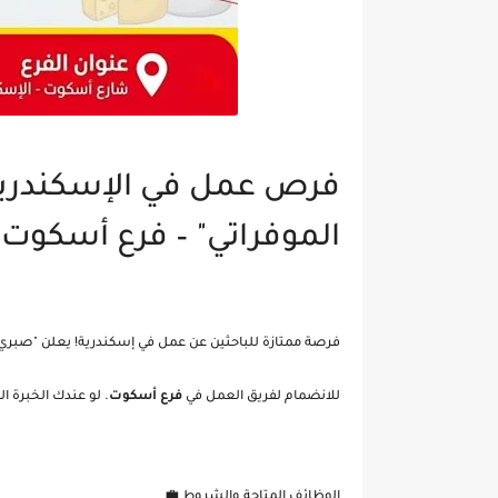
فرص عمل في الإسكندرية
الموفراتي" – فرع أسكوت
فرصة ممتازة للباحثين عن عمل في إسكندرية! يعلن "صبري م
للانضمام لفريق العمل في
فرع أسكوت
. لو عندك الخبرة ا
الوظائف المتاحة والشروط 💼