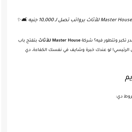
بتفتح باب
Master House للأثاث
بتدور على شغل مستقر في 
التعيين لفريق عمل جديد عشان ينضم للمعرض الرئيسي

عشان تض