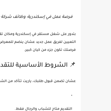
فرصة عمل في إسكندرية: وظائف شركة Master House للأثاث برواتب تصل لـ 10,000 جنيه 🛋️✨
إسكندرية ومكان تقدر تكبر وتتطور فيه؟ شركة
! لو عندك خبرة وشايف في نفسك الكفاءة، دي
فرصتك تكون جزء من كيان كبير.
 الشروط الأساسية للتقديم
من قبول طلبك، ياريت تتأكد من الشروط دي:
التقديم متاح للشباب والرجال فقط.