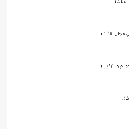
لأثاث).
مجال الأثاث).
ميع والتركيب).
ث).