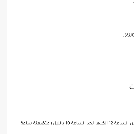
(مطلو

شيفت 9 ساعات متواصلة (من الساعة 12 الضهر لحد الساعة 10 بالليل) متضمنة ساعة