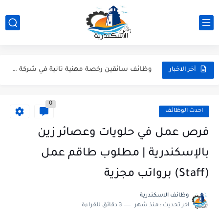
شيف كريب، كاشير، وأعضاء مطبخ | وظائف مطعم ذا كريبياري...
وظيفة موظف استقبال وفني تشغيل طباعة بشركة Artista - وظائف...
وظائف سائقين رخصة مهنية تانية في شركة Woodek للتجهيزات الخشبية...
أخر الاخبار
وظائف نجارين، وظائف خراطين وحدادين، وظائف فنيين وعمال بشركة RunWay...
0
وظائف مهندسين ميكانيكا ومدرسين لغة عربية ومشرفين انضباط - وظائف...
احدث الوظائف
عمال نظافة وهاوس كيبنج.. قدم دلوقتي وابدأ شغلك في إسكندرية...
فرص عمل في حلويات وعصائر زين
كول سنتر ومسؤول بيك أب للشباب | وظائف الإسكندرية (خبرة...
بالإسكندرية | مطلوب طاقم عمل
وظيفة بائعين عطارة ووظائف دليفري بموتوسيكل - عطارة أورجانيك سيدي...
(Staff) برواتب مجزية
وظائف مسئولين مبيعات للعمل في جزارة "حبشي" للحوم المجمدة بالإسكندرية
وظائف الاسكندرية
اخر تحديث :
منذ شهر
3 دقائق للقراءة
وظائف شيفات وكاشير ودليفري بمرتبات مجزية في سوبر ماركت كولكشن...