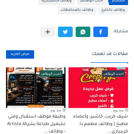
الأقسام
احدث الوظائف
وظائف الاسكندرية
وظائف بالخارج
وظائف بالمحافظات
مقالات قد تهمك
عرض المزيد
احدث الوظائف
احدث الوظائف
منذ يوم
منذ يوم
شيف كريب، كاشير، وأعضاء
وظيفة موظف استقبال وفني
مطبخ | وظائف مطعم ذا
تشغيل طباعة بشركة Artista
كريبياري...
- وظائف...