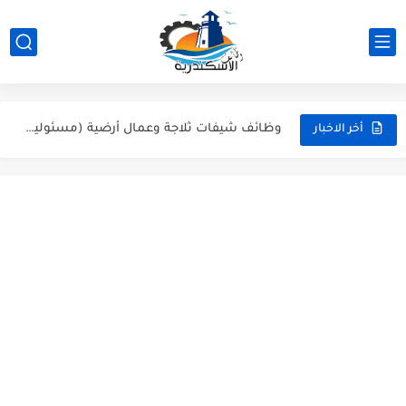
وظائف متوفرة الان على وظائف الاسكندرية بضمان ورعاية وظائف الاسكندرية...
وظائف أفراد أمن وحراسة بالإسكندرية تعيين فوري | شركة النسور
وظائف شيفات ثلاجة وعمال أرضية (مسئولين صالة) | سوبر ماركت...
أخر الاخبار
وظائف الاسكندرية: فرص عمل بمطبعة الأستاذ (مسئولين أوردرات، مناديب، فنيين...
عاجل: وظيفة محاسب عام في الإسكندرية (سموحة) | شركة مراسي...
مطلوب مسؤولين مبيعات هاتفية (تيلي سيلز) بالإسكندرية - للشباب والبنات
وظائف مدرسين تمريض - وظائف شاغرة في المعهد الفني للتمريض...
مطلوب فوراً: مسؤول استقبال وفني طباعة لشركة Artista بالإسكندرية (جليم)
شيف كريب، كاشير، وأعضاء مطبخ | وظائف مطعم ذا كريبياري...
وظيفة موظف استقبال وفني تشغيل طباعة بشركة Artista - وظائف...