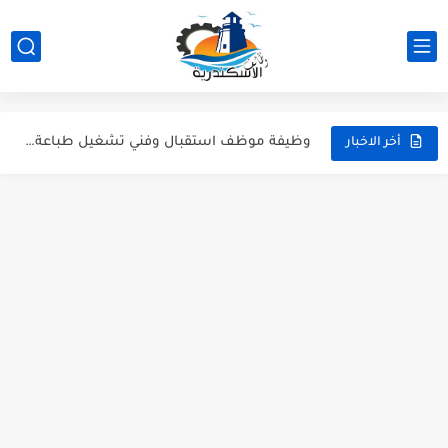
شيف كريب، كاشير، وأعضاء مطبخ | وظائف مطعم ذا كريبياري...
وظيفة موظف استقبال وفني تشغيل طباعة بشركة Artista - وظائف...
أخر الاخبار
وظائف سائقين رخصة مهنية تانية في شركة Woodek للتجهيزات الخشبية...
وظائف نجارين، وظائف خراطين وحدادين، وظائف فنيين وعمال بشركة RunWay...
وظائف مهندسين ميكانيكا ومدرسين لغة عربية ومشرفين انضباط - وظائف...
عمال نظافة وهاوس كيبنج.. قدم دلوقتي وابدأ شغلك في إسكندرية...
كول سنتر ومسؤول بيك أب للشباب | وظائف الإسكندرية (خبرة...
وظيفة بائعين عطارة ووظائف دليفري بموتوسيكل - عطارة أورجانيك سيدي...
وظائف مسئولين مبيعات للعمل في جزارة "حبشي" للحوم المجمدة بالإسكندرية