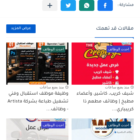
مقالات قد تهمك
عرض المزيد
احدث الوظائف
احدث الوظائف
منذ بضع ساعات
منذ بضع ساعات
شيف كريب، كاشير، وأعضاء
وظيفة موظف استقبال وفني
مطبخ | وظائف مطعم ذا
تشغيل طباعة بشركة Artista
كريبياري...
- وظائف...
احدث الوظائف
احدث الوظائف