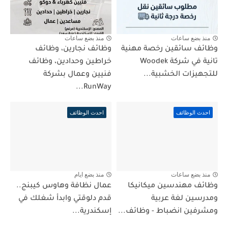
منذ بضع ساعات
منذ بضع ساعات
وظائف سائقين رخصة مهنية
وظائف نجارين، وظائف
تانية في شركة Woodek
خراطين وحدادين، وظائف
للتجهيزات الخشبية...
فنيين وعمال بشركة
RunWay...
احدث الوظائف
احدث الوظائف
منذ بضع ساعات
منذ بضع ايام
وظائف مهندسين ميكانيكا
عمال نظافة وهاوس كيبنج..
ومدرسين لغة عربية
قدم دلوقتي وابدأ شغلك في
ومشرفين انضباط - وظائف...
إسكندرية...