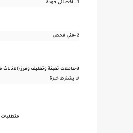
1 - اخصائي جودة
2 -فني فحص
3-عاملات تعبئة وتغليف وفرز (الانـ ـاث فقط)
لا يشترط خبرة
متطلبات ا