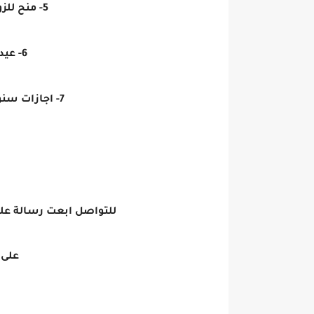
5- منح للزواج وللمولود وللمدارس.
6- عيديات في المناسبات.
7- اجازات سنوية بعد 3 شهور من التعين.
للتواصل ابعت رسالة علي
على الرقم