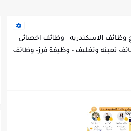
ظائف الاسكندريه - وظائف اخصائى
ئف تعبئه وتغليف - وظيفة فرز- وظائف