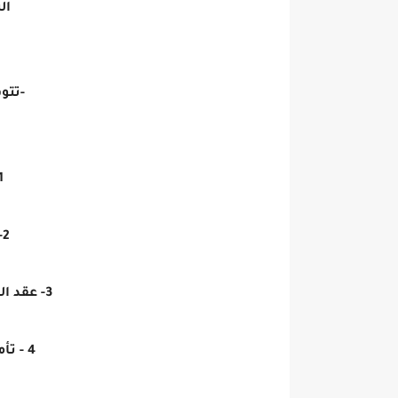
الش
-تتوف
1 - رواتب 
2- زيادات سنوية.
3- عقد العمل من اول يوم عمل.
4 - تأمين إجتماعي وصحى.