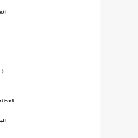
العمر
( 
العطله 
الب