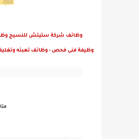
وظائ
ف
شركة ستيتش للنسيج وظائف
وظيفة فنى فحص - وظائف تعبئه وتغليف 
متا