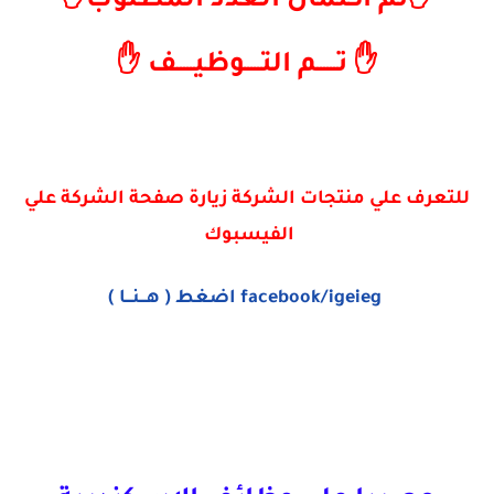
✋تم اكتمال العدد المطلوب✋
✋ تــــــم التـــــوظيـــــف ✋
للتعرف علي منتجات الشركة زيارة صفحة الشركة علي
الفيسبوك
facebook/igeieg اضغط ( هـــنـــا )