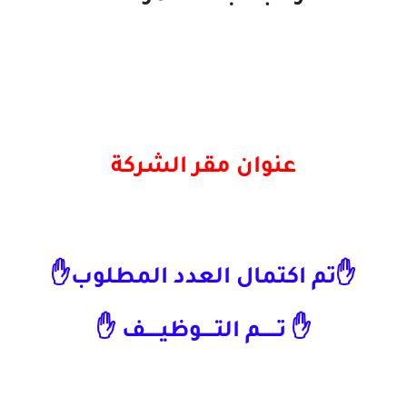
عنوان مقر الشركة
✋تم اكتمال العدد المطلوب✋
✋ تــــــم التـــــوظيـــــف ✋