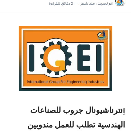
اخر تحديث :
منذ شهر
2 دقائق للقراءة
نترناشيونال جروب للصناعات
إ
الهندسية تطلب للعمل مندوبين