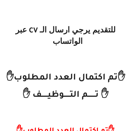
للتقديم يرجي ارسال الـ
عبر
CV
الواتساب
✋تم اكتمال العدد المطلوب✋
✋ تــــــم التـــــوظيـــــف ✋