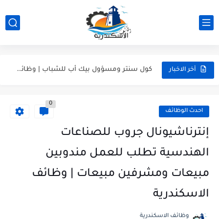
وظائف نجارين، وظائف خراطين وحدادين، وظائف فنيين وعمال بشركة RunWay...
وظائف مهندسين ميكانيكا ومدرسين لغة عربية ومشرفين انضباط - وظائف...
عمال نظافة وهاوس كيبنج.. قدم دلوقتي وابدأ شغلك في إسكندرية...
كول سنتر ومسؤول بيك أب للشباب | وظائف الإسكندرية (خبرة...
أخر الاخبار
وظيفة بائعين عطارة ووظائف دليفري بموتوسيكل - عطارة أورجانيك سيدي...
0
وظائف مسئولين مبيعات للعمل في جزارة "حبشي" للحوم المجمدة بالإسكندرية
احدث الوظائف
وظائف شيفات وكاشير ودليفري بمرتبات مجزية في سوبر ماركت كولكشن...
إنترناشيونال جروب للصناعات
الهندسية تطلب للعمل مندوبين
مبيعات ومشرفين مبيعات | وظائف
الاسكندرية
وظائف الاسكندرية