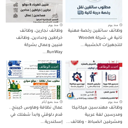
منذ يوم
منذ يوم
وظائف سائقين رخصة مهنية
وظائف نجارين، وظائف
تانية في شركة Woodek
خراطين وحدادين، وظائف
للتجهيزات الخشبية...
فنيين وعمال بشركة
RunWay...
احدث الوظائف
احدث الوظائف
منذ يوم
منذ بضع ايام
وظائف مهندسين ميكانيكا
عمال نظافة وهاوس كيبنج..
ومدرسين لغة عربية
قدم دلوقتي وابدأ شغلك في
ومشرفين انضباط - وظائف...
إسكندرية...