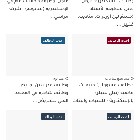
وظائف الاسكندرية: فرص
عاجل: وظيفة محاسب عام في
عمل بمطبعة الأستاذ
الإسكندرية (سموحة) | شركة
(مسئولين أوردرات، مناديب،
مراسي...
فنيين...
احدث الوظائف
احدث الوظائف
منذ بضع ساعات
منذ يوم
مطلوب مسؤولين مبيعات
وظائف مدرسين تمريض -
هاتفية (تيلي سيلز)
وظائف شاغرة في المعهد
بالإسكندرية - للشباب والبنات
الفني للتمريض...
احدث الوظائف
احدث الوظائف