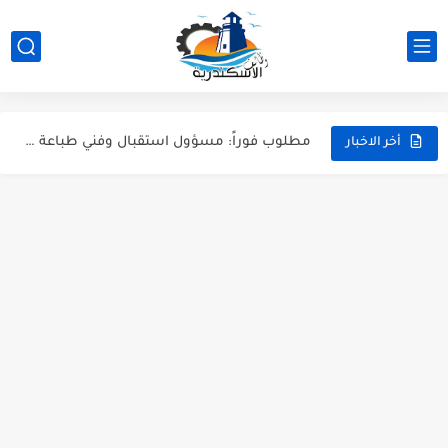
مطلوب مسؤولين مبيعات هاتفية (تيلي سيلز) بالإسكندرية - للشباب والبنات
وظائف مدرسين تمريض - وظائف شاغرة في المعهد الفني للتمريض...
مطلوب فوراً: مسؤول استقبال وفني طباعة لشركة Artista بالإسكندرية (جليم)
شيف كريب، كاشير، وأعضاء مطبخ | وظائف مطعم ذا كريبياري...
أخر الاخبار
وظيفة موظف استقبال وفني تشغيل طباعة بشركة Artista - وظائف...
وظائف سائقين رخصة مهنية تانية في شركة Woodek للتجهيزات الخشبية...
وظائف نجارين، وظائف خراطين وحدادين، وظائف فنيين وعمال بشركة RunWay...
وظائف مهندسين ميكانيكا ومدرسين لغة عربية ومشرفين انضباط - وظائف...