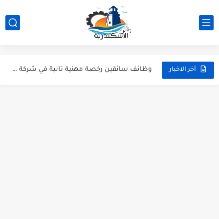
شيف كريب، كاشير، وأعضاء مطبخ | وظائف مطعم ذا كريبياري...
وظيفة موظف استقبال وفني تشغيل طباعة بشركة Artista - وظائف...
وظائف سائقين رخصة مهنية تانية في شركة Woodek للتجهيزات الخشبية...
أخر الاخبار
وظائف نجارين، وظائف خراطين وحدادين، وظائف فنيين وعمال بشركة RunWay...
وظائف مهندسين ميكانيكا ومدرسين لغة عربية ومشرفين انضباط - وظائف...
عمال نظافة وهاوس كيبنج.. قدم دلوقتي وابدأ شغلك في إسكندرية...
كول سنتر ومسؤول بيك أب للشباب | وظائف الإسكندرية (خبرة...
وظيفة بائعين عطارة ووظائف دليفري بموتوسيكل - عطارة أورجانيك سيدي...
وظائف مسئولين مبيعات للعمل في جزارة "حبشي" للحوم المجمدة بالإسكندرية
وظائف شيفات وكاشير ودليفري بمرتبات مجزية في سوبر ماركت كولكشن...