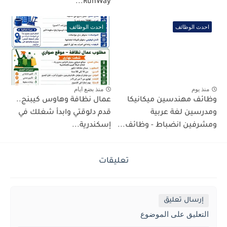
RunWay...
احدث الوظائف
احدث الوظائف
منذ يوم
منذ بضع ايام
وظائف مهندسين ميكانيكا
عمال نظافة وهاوس كيبنج..
ومدرسين لغة عربية
قدم دلوقتي وابدأ شغلك في
ومشرفين انضباط - وظائف...
إسكندرية...
تعليقات
إرسال تعليق
التعليق على الموضوع