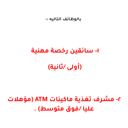
بالوظائف التاليه :-
١- سائقين رخصة مهنية
(أولى /ثانية)
٢- مشرف تغذية ماكينات ATM (مؤهلات
عليا /فوق متوسط) .