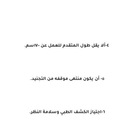
٤-ألا يقل طول المتقدم للعمل عن ١٧٠سم.
٥- أن يكون منتهى موقفه من التجنيد.
٦-اجتياز الكشف الطبي وسلامة النظر.