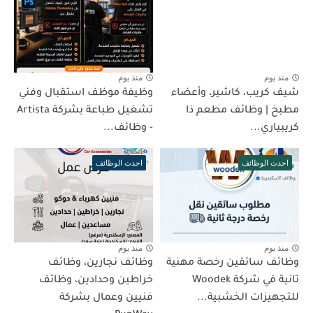
منذ يوم
منذ يوم
شيف كريب، كاشير، وأعضاء
وظيفة موظف استقبال وفني
مطبخ | وظائف مطعم ذا
تشغيل طباعة بشركة Artista
كريبياري...
- وظائف...
احدث الوظائف
احدث الوظائف
منذ يوم
منذ يوم
وظائف سائقين رخصة مهنية
وظائف نجارين، وظائف
تانية في شركة Woodek
خراطين وحدادين، وظائف
للتجهيزات الخشبية...
فنيين وعمال بشركة