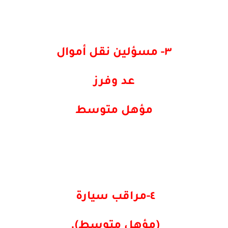
٣- مسؤلين نقل أموال
عد وفرز
مؤهل متوسط
٤-مراقب سيارة
(مؤهل متوسط).