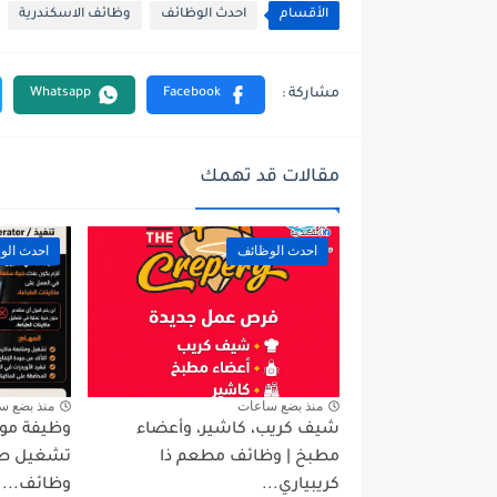
الأقسام
احدث الوظائف
وظائف الاسكندرية
مقالات قد تهمك
احدث الوظائف
احدث الو
منذ بضع ساعات
منذ بضع س
شيف كريب، كاشير، وأعضاء
وظيفة مو
مطبخ | وظائف مطعم ذا
كريبياري...
وظائف...