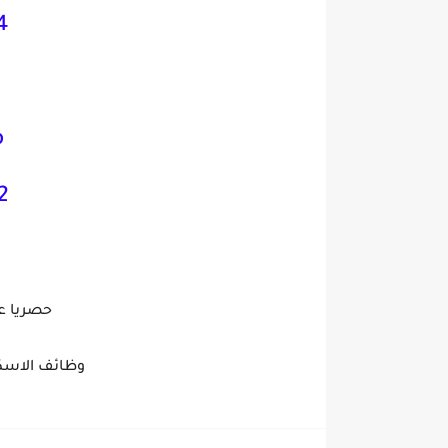
4
p
01017219772
حصريا ع
وظائف الاسكن