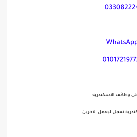
03308222
WhatsAp
لى وظائف الاسكندرية
درية نعمل ليعمل الآخرين