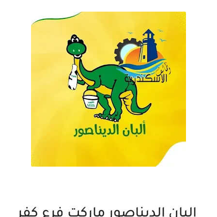
البان الديناصور ماركت فرع كفر