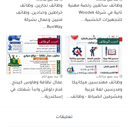
وظائف سائقين رخصة مهنية
وظائف نجارين، وظائف
تانية في شركة Woodek
خراطين وحدادين، وظائف
للتجهيزات الخشبية...
فنيين وعمال بشركة
RunWay...
احدث الوظائف
احدث الوظائف
منذ بضع ساعات
منذ بضع ايام
وظائف مهندسين ميكانيكا
عمال نظافة وهاوس كيبنج..
ومدرسين لغة عربية
قدم دلوقتي وابدأ شغلك في
ومشرفين انضباط - وظائف...
إسكندرية...
تعليقات