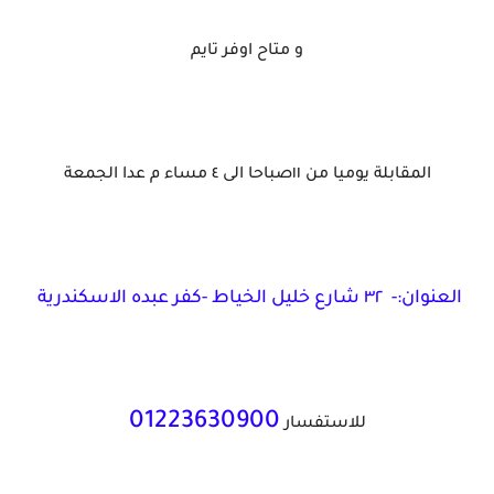
و متاح اوفر تايم
المقابلة يوميا من ١١صباحا الى ٤ مساء م عدا الجمعة
العنوان:- ٣٢ شارع خليل الخياط -كفر عبده الاسكندرية
01223630900
للاستفسار