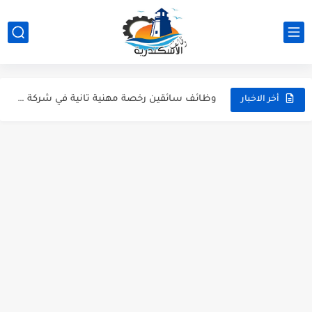
شيف كريب، كاشير، وأعضاء مطبخ | وظائف مطعم ذا كريبياري...
وظيفة موظف استقبال وفني تشغيل طباعة بشركة Artista - وظائف...
وظائف سائقين رخصة مهنية تانية في شركة Woodek للتجهيزات الخشبية...
أخر الاخبار
وظائف نجارين، وظائف خراطين وحدادين، وظائف فنيين وعمال بشركة RunWay...
وظائف مهندسين ميكانيكا ومدرسين لغة عربية ومشرفين انضباط - وظائف...
عمال نظافة وهاوس كيبنج.. قدم دلوقتي وابدأ شغلك في إسكندرية...
كول سنتر ومسؤول بيك أب للشباب | وظائف الإسكندرية (خبرة...
وظيفة بائعين عطارة ووظائف دليفري بموتوسيكل - عطارة أورجانيك سيدي...
وظائف مسئولين مبيعات للعمل في جزارة "حبشي" للحوم المجمدة بالإسكندرية
وظائف شيفات وكاشير ودليفري بمرتبات مجزية في سوبر ماركت كولكشن...