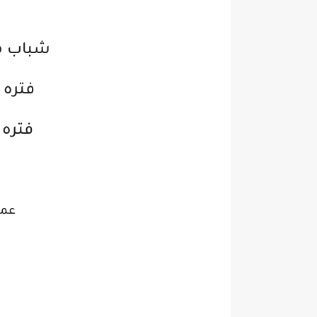
شباب من
فتره 
فتره 
عما