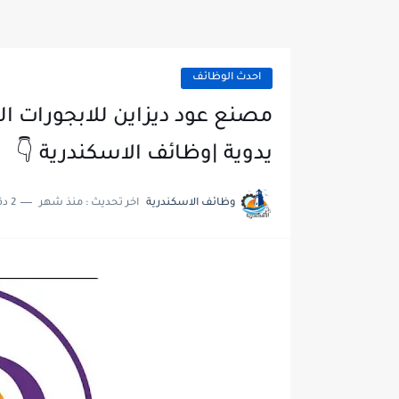
احدث الوظائف
مصنع عود ديزاين للابجورات 
يدوية |وظائف الاسكندرية 👇
وظائف الاسكندرية
اخر تحديث :
منذ شهر
2 دقائق للقراءة