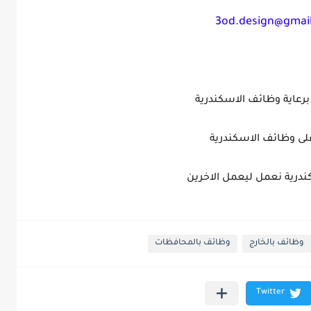
3od.design@gmai
 برعاية وظائف الاسكندرية
لى وظائف الاسكندرية
درية نعمل ليعمل الاخرين
وظائف بالخارج
وظائف بالمحافظات