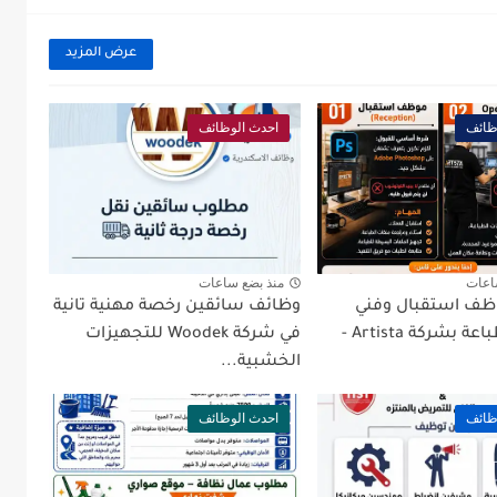
عرض المزيد
ظائف
احدث الوظائف
اعات
منذ بضع ساعات
ظف استقبال وفني
وظائف سائقين رخصة مهنية تانية
تشغيل طباعة بشركة Artista -
في شركة Woodek للتجهيزات
الخشبية...
ظائف
احدث الوظائف