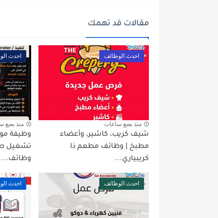
مقالات قد تهمك
احدث الوظائف
احدث الو
منذ بضع ساعات
منذ بضع س
شيف كريب، كاشير، وأعضاء
وظيفة مو
مطبخ | وظائف مطعم ذا
كريبياري...
وظائف...
احدث الوظائف
احدث الو