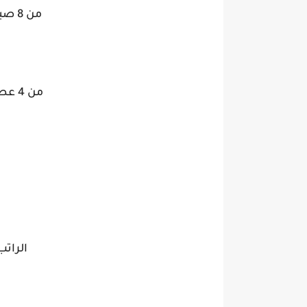
من 8 صباحا الى 4 عصرا للاناث
من 4 عصرا الي 12 بالليل للذكور
ا
الراتب 1800 جنيه +ح