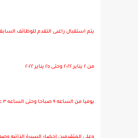
يتم استقبال راغبى التقدم للوظائف السابقه
من ٢ يناير ٢٠٢٢ وحتى ٢٥ يناير ٢٠٢٢
يوميا من الساعه ٩ صباحا وحتى الساعه ٣ عصرا
وعلى المتقدمين احضار السيرة الذاتيه وصو