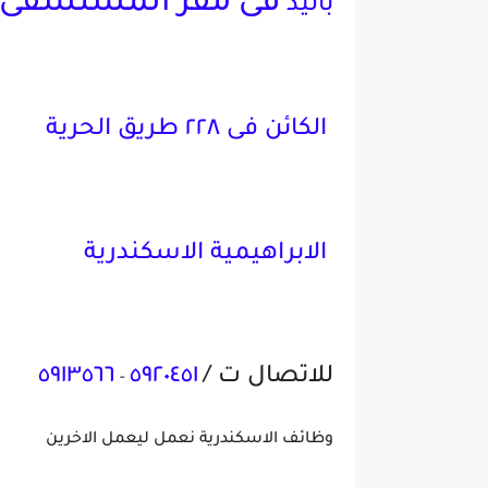
فى مقر المستشفى
باليد
الكائن فى ٢٢٨ طريق الحرية
الابراهيمية الاسكندرية
للاتصال ت /
٥٩٢٠٤٥١
٥٩١٣٥٦٦
-
وظائف الاسكندرية نعمل ليعمل الاخرين