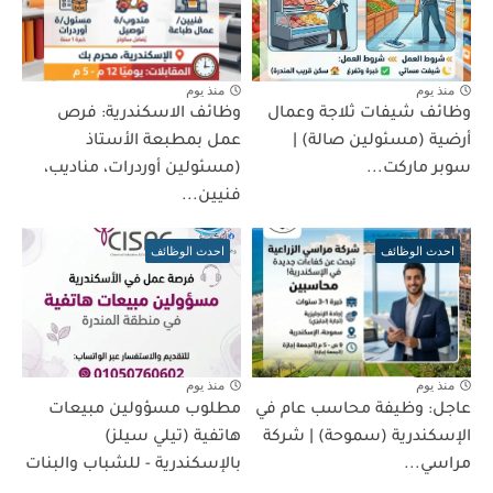
منذ يوم
منذ يوم
وظائف شيفات ثلاجة وعمال
وظائف الاسكندرية: فرص
أرضية (مسئولين صالة) |
عمل بمطبعة الأستاذ
سوبر ماركت...
(مسئولين أوردرات، مناديب،
فنيين...
احدث الوظائف
احدث الوظائف
منذ يوم
منذ يوم
عاجل: وظيفة محاسب عام في
مطلوب مسؤولين مبيعات
الإسكندرية (سموحة) | شركة
هاتفية (تيلي سيلز)
مراسي...
بالإسكندرية - للشباب والبنات