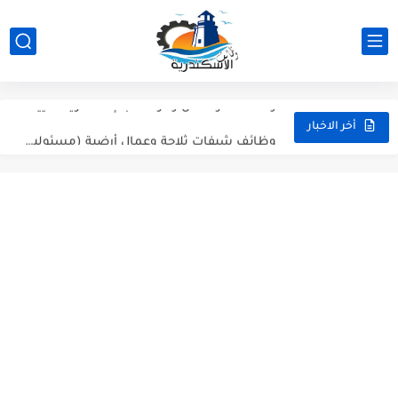
وظائف متوفرة الان على وظائف الاسكندرية بضمان ورعاية وظائف الاسكندرية...
وظائف أفراد أمن وحراسة بالإسكندرية تعيين فوري | شركة النسور
وظائف شيفات ثلاجة وعمال أرضية (مسئولين صالة) | سوبر ماركت...
أخر الاخبار
وظائف الاسكندرية: فرص عمل بمطبعة الأستاذ (مسئولين أوردرات، مناديب، فنيين...
عاجل: وظيفة محاسب عام في الإسكندرية (سموحة) | شركة مراسي...
مطلوب مسؤولين مبيعات هاتفية (تيلي سيلز) بالإسكندرية - للشباب والبنات
وظائف مدرسين تمريض - وظائف شاغرة في المعهد الفني للتمريض...
مطلوب فوراً: مسؤول استقبال وفني طباعة لشركة Artista بالإسكندرية (جليم)
شيف كريب، كاشير، وأعضاء مطبخ | وظائف مطعم ذا كريبياري...
وظيفة موظف استقبال وفني تشغيل طباعة بشركة Artista - وظائف...