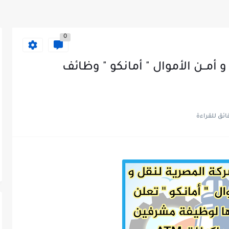
0
مــن الأموال " أمانكو " وظائف