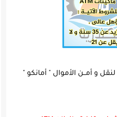
ل و أمــن الأموال " أمانكو "