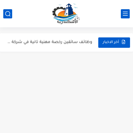
شيف كريب، كاشير، وأعضاء مطبخ | وظائف مطعم ذا كريبياري...
وظيفة موظف استقبال وفني تشغيل طباعة بشركة Artista - وظائف...
وظائف سائقين رخصة مهنية تانية في شركة Woodek للتجهيزات الخشبية...
أخر الاخبار
وظائف نجارين، وظائف خراطين وحدادين، وظائف فنيين وعمال بشركة RunWay...
وظائف مهندسين ميكانيكا ومدرسين لغة عربية ومشرفين انضباط - وظائف...
عمال نظافة وهاوس كيبنج.. قدم دلوقتي وابدأ شغلك في إسكندرية...
كول سنتر ومسؤول بيك أب للشباب | وظائف الإسكندرية (خبرة...
وظيفة بائعين عطارة ووظائف دليفري بموتوسيكل - عطارة أورجانيك سيدي...
وظائف مسئولين مبيعات للعمل في جزارة "حبشي" للحوم المجمدة بالإسكندرية
وظائف شيفات وكاشير ودليفري بمرتبات مجزية في سوبر ماركت كولكشن...