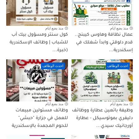
منذ بضع ايام
منذ بضع ايام
عمال نظافة وهاوس كيبنج..
كول سنتر ومسؤول بيك أب
قدم دلوقتي وابدأ شغلك في
للشباب | وظائف الإسكندرية
إسكندرية...
(خبرة...
احدث الوظائف
احدث الوظائف
منذ بضع ايام
منذ بضع ايام
وظيفة بائعين عطارة ووظائف
وظائف مسئولين مبيعات
دليفري بموتوسيكل - عطارة
للعمل في جزارة "حبشي"
أورجانيك سيدي...
للحوم المجمدة بالإسكندرية