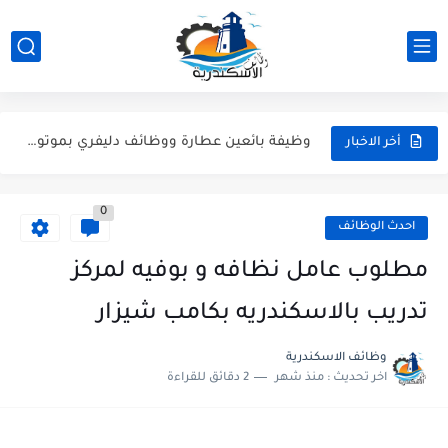
عمال نظافة وهاوس كيبنج.. قدم دلوقتي وابدأ شغلك في إسكندرية...
كول سنتر ومسؤول بيك أب للشباب | وظائف الإسكندرية (خبرة...
وظيفة بائعين عطارة ووظائف دليفري بموتوسيكل - عطارة أورجانيك سيدي...
أخر الاخبار
وظائف مسئولين مبيعات للعمل في جزارة "حبشي" للحوم المجمدة بالإسكندرية
0
وظائف شيفات وكاشير ودليفري بمرتبات مجزية في سوبر ماركت كولكشن...
احدث الوظائف
فرصة عمل بالإسكندرية: قطونيل بتطلب موظفين جرد (قدم دلوقتي)
مطلوب عامل نظافه و بوفيه لمركز
وظائف كاشير ومنسقين أرفف في الإسكندرية | فروع ألبان الديناصور
تدريب بالاسكندريه بكامب شيزار
فرصة عمل في إسكندرية: مطلوب مسؤولي مبيعات وسوشيال ميديا لشركة...
وظائف الاسكندرية
اخر تحديث :
منذ شهر
2 دقائق للقراءة
وظيفة استقبال، وظيفة عمال نظافة | يوم توظيف مفتوح (Open...
وظائف مسؤولي مبيعات: فرص عمل بفروع قطونيل في الإسكندرية (للشباب...