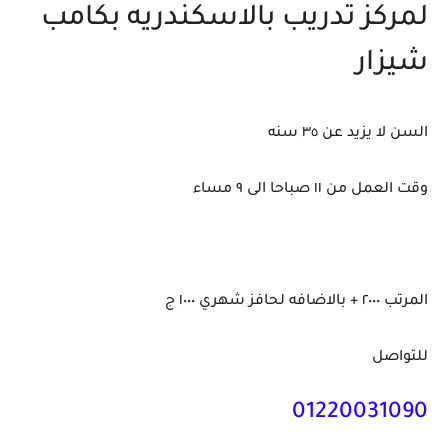
لمركز تدريب بالاسكندريه بكامب
شيزار
السن لا يزيد عن ٣٥ سنه
وقت العمل من ١١ صباحا الى ٩ مساء
المرتب ٢٠٠٠ + بالاضافه لحافز شهري ١٠٠٠ ج
للتواصل
01220031090