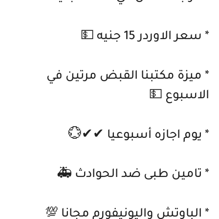
* سعر الاوردر 15 جنيه 💵
* ميزة مكتبنا القبض مرتين في
الاسبوع 💵
* يوم اجازه أسبوعيا ✔✔💮
* تامين طبى ضد الحوادث 🚑
* الباوتش واليونيفورم مجانا 💯