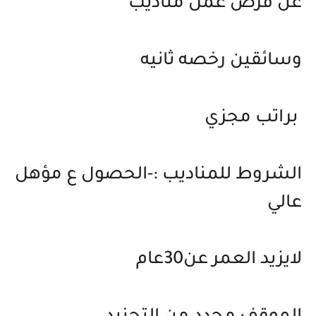
عن فرص عمل مناديب
وسائقين رخصه ثانيه
براتب مجزي
الشروط للمناديب :-الحصول ع مؤهل
عالي
لايزيد العمر عن30عام