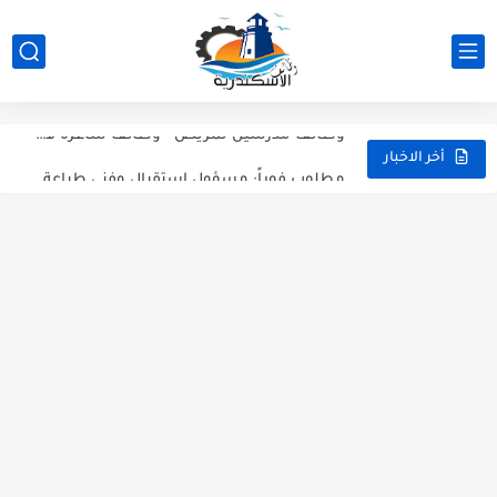
عاجل: وظيفة محاسب عام في الإسكندرية (سموحة) | شركة مراسي...
مطلوب مسؤولين مبيعات هاتفية (تيلي سيلز) بالإسكندرية - للشباب والبنات
وظائف مدرسين تمريض - وظائف شاغرة في المعهد الفني للتمريض...
مطلوب فوراً: مسؤول استقبال وفني طباعة لشركة Artista بالإسكندرية (جليم)
أخر الاخبار
شيف كريب، كاشير، وأعضاء مطبخ | وظائف مطعم ذا كريبياري...
وظيفة موظف استقبال وفني تشغيل طباعة بشركة Artista - وظائف...
وظائف سائقين رخصة مهنية تانية في شركة Woodek للتجهيزات الخشبية...
وظائف نجارين، وظائف خراطين وحدادين، وظائف فنيين وعمال بشركة RunWay...
وظائف مهندسين ميكانيكا ومدرسين لغة عربية ومشرفين انضباط - وظائف...
عمال نظافة وهاوس كيبنج.. قدم دلوقتي وابدأ شغلك في إسكندرية...