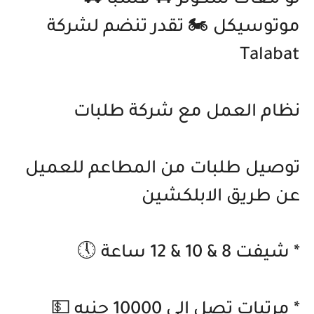
لو معاك سكوتر 🛴 ڤسبا 🛵
موتوسيكل 🏍 تقدر تنضم لشركة
Talabat
نظام العمل مع شركة طلبات
توصيل طلبات من المطاعم للعميل
عن طريق الابلكشين
* شيفت 8 & 10 & 12 ساعة 🕔
* مرتبات تصل الي 10000 جنيه 💵