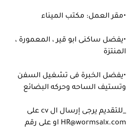
•مقر العمل: مكتب الميناء
•يفضل ساكنى ابو قير ، المعمورة ،
المنتزة
•يفضل الخبرة فى تشغيل السفن
وتستيف الساحه وحركه البضائع
_للتقديم يرجى إرسال ال cv على
HR@wormsalx.com او على رقم